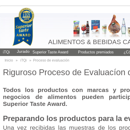
ALIMENTOS & BEBIDAS C
Jurado
iTQi
Superior Taste Award
Productos premiados
¿Có
Inicio
»
iTQi
»
Proceso de evaluación
Riguroso Proceso de Evaluacíon 
Todos los productos con marcas y pro
negocios de alimentos pueden partici
Superior Taste Award.
Preparando los productos para la e
Una vez recibidas las muestras de los pro