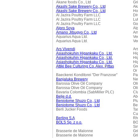
Akane foods Co., Ltd
Gr
Akashi Sake Brewery Co., Ltd
Ak
Akashi Sake Brewery Co., Ltd
Ho
Al Jazira Poultry Farm LLC
DH
Al Jazira Poultry Farm LLC
Lu
Al Jazira Poultry Farm LLC
Go
Alpro Soya
Alp
Amano Jitsugyo Co., Ltd
Am
Aquarius Aqua Ltd.
Ver
Aquarius Aqua Ltd.
Ver
Ars Vivendi
Ars
Asiashokuhin Higankaku Co., Ltd.
Hi
Asiashokuhin Higankaku Co., Ltd.
Hi
Asiashokuhin Higankaku Co., Ltd.
Hi
Attiki Bee Culturing Co. Alex. Pittas
Gr
Or
Baeckerei Konditorei "Der Franzose"
Pa
Banjaluka Brewery
Ne
Barossa Olive Oil Company
Ol
Barossa Olive Oil Company
Oll
Bavaria Colombia (SabMiller PLC)
Cl
Belje d.d.
Ab
Beniotome Shuzo Co., Ltd
Pl
Beniotome Shuzo Co., Ltd
Be
Berli Jucker Foods
Ta
Cu
Berling S.A
Rh
BOLS Sp. z o.o.
BO
Si
Brasserie de Malonne
Gr
Brasserie de Malonne
Gr