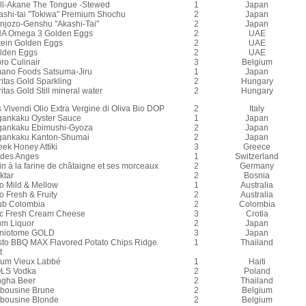
ill-Akane The Tongue -Stewed
1
Japan
ashi-tai "Tokiwa" Premium Shochu
2
Japan
njozo-Genshu "Akashi-Tai"
2
Japan
A Omega 3 Golden Eggs
2
UAE
tein Golden Eggs
2
UAE
lden Eggs
2
UAE
ro Culinair
3
Belgium
ano Foods Satsuma-Jiru
1
Japan
itas Gold Sparkling
2
Hungary
itas Gold Still mineral water
2
Hungary
 Vivendi Olio Extra Vergine di Oliva Bio DOP
2
Italy
gankaku Oyster Sauce
1
Japan
gankaku Ebimushi-Gyoza
2
Japan
gankaku Kanton-Shumai
2
Japan
eek Honey Attiki
3
Greece
 des Anges
1
Switzerland
in à la farine de châtaigne et ses morceaux
2
Germany
ktar
2
Bosnia
lo Mild & Mellow
1
Australia
o Fresh & Fruity
2
Australia
ub Colombia
2
Colombia
c Fresh Cream Cheese
3
Crotia
um Liquor
2
Japan
niotome GOLD
3
Japan
sto BBQ MAX Flavored Potato Chips Ridge
1
Thailand
t
um Vieux Labbé
1
Haiti
LS Vodka
2
Poland
ngha Beer
2
Thailand
ibousine Brune
2
Belgium
ibousine Blonde
2
Belgium