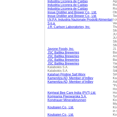
Industria Licorera de Caldas
Ag
Industria Licorera de Caldas
Ro
Industria Licorera de Caldas
Ro
Inoue Distiller and Brewer Co., Ltd.
Ob
Inoue Distiller and Brewer Co., Ltd.
Te
I.N.P.A. Industria Nazionale Prodotti Alimentari
I c
S.p.a.
Ver
J.R. Carlson Laboratories, Inc.
The
SM
JU
JU
SM
SM
Jayone Foods, Inc.
J1 
JSC Baltika Breweries
Bal
JSC Baltika Breweries
Ar
JSC Baltika Breweries
Bal
JSC Baltika Breweries
Ya
Kalabokis S.A.
Sit
Kalabokis S.A.
Si
Kalahari Pristine Salt Worx
Sil
Kamenitza AD, Member of InBev
Ka
Kamenitza AD, Member of InBev
Ast
"P
Ho
Kejriwal Bee Care India (PVT) Ltd.
Ho
Kompania Piwowarska S.A.
Ty
Kondrauer Mineralbrunnen
Ko
My
Koubaien Co., Ltd.
Ko
in 
Koubaien Co., Ltd.
Ko