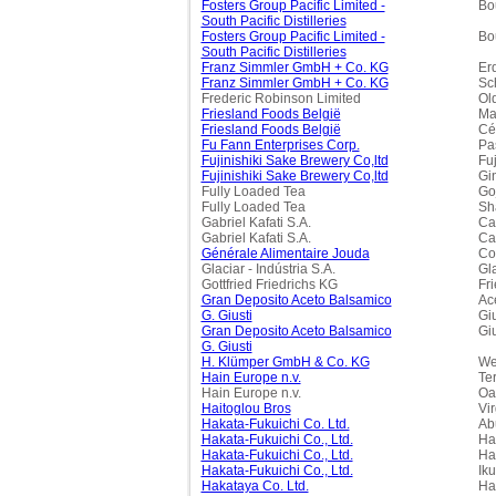
Fosters Group Pacific Limited -
Bo
South Pacific Distilleries
Fosters Group Pacific Limited -
Bo
South Pacific Distilleries
Franz Simmler GmbH + Co. KG
Er
Franz Simmler GmbH + Co. KG
Sc
Frederic Robinson Limited
Ol
Friesland Foods België
Ma
Friesland Foods België
Cé
Fu Fann Enterprises Corp.
Pa
Fujinishiki Sake Brewery Co,ltd
Fuj
Fujinishiki Sake Brewery Co,ltd
Gin
Fully Loaded Tea
Go
Fully Loaded Tea
Sh
Gabriel Kafati S.A.
Ca
Gabriel Kafati S.A.
Caf
Générale Alimentaire Jouda
Co
Glaciar - Indústria S.A.
Gl
Gottfried Friedrichs KG
Fr
Gran Deposito Aceto Balsamico
Ac
G. Giusti
Giu
Gran Deposito Aceto Balsamico
Gi
G. Giusti
H. Klümper GmbH & Co. KG
We
Hain Europe n.v.
Te
Hain Europe n.v.
Oa
Haitoglou Bros
Vi
Hakata-Fukuichi Co. Ltd.
Ab
Hakata-Fukuichi Co., Ltd.
Ha
Hakata-Fukuichi Co., Ltd.
Ha
Hakata-Fukuichi Co., Ltd.
Ik
Hakataya Co. Ltd.
Ha