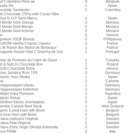
uf Columbus Plein air
3
Belgium
rada Sin
1
Spain
ocolate Santander -
2
Colombia
rk Chocolate (70%) with Cacao Nibs
hon D.O.P Semi Merco
2
Spain
l Monte Gold Orange
2
Monaco
l Monte Gold Mango
2
Monaco
l Monte Gold Ananas
3
Monaco
ta
3
Greece
poleon VSOP Brandy
2
Philippines
UKOW Vanilla Cognac Liqueur
2
France
s de Raisin Bio Merlot de Bordeaux
1
France
paguete Insular Vital C Grainha de Uva
1
Portugal
ème de Pommes au Cidre de Glace
1
Canada
it & Nuts in Chocolate Box
1
Poland
SSO Chocolate Drink
3
Greece
nius Jamaica Rum 73%
3
Germany
namic Yuzu Shabu
1
Japan
ka
2
Canada
hlappeseppel Urbräu
2
Germany
hlappeseppel Kellerbier
2
Germany
 Mistol Extra Premium
2
Argentina
iginjo Keiryu
2
Japan
ashibori Keiryu Junmaiginjo
3
Japan
sential Cuisine Beef Stock
1
New Zealand
ganic Cured Ham with Bone
2
Belgium
ld boar Ham with Bone
3
Belgium
ntana Halloumi Original
1
Sweden
ntana Feta Original
2
Sweden
ntana Extra Virgin Olivolja Kalamata
2
Sweden
ua Filette
2
Italy