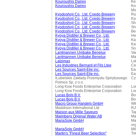
Kouroushis Daires
Ke
Kouroushis Daires
Ko
Mo
Kyodoshoji Co., Ltd. Coedo Brewery
Ru
Kyodoshoji Co., Ltd. Coedo Brewery
Ky
Kyodoshoji Co., Ltd. Coedo Brewery
Sh
Kyodoshoji Co., Ltd. Coedo Brewery
Sh
Kyodoshoji Co., Ltd. Coedo Brewery
Be
Kyoya Distiller & Brewer Co., Ltd.
He
Kyoya Distiller & Brewer Co., Ltd.
Ka
Kyoya Distiller & Brewer Co., Ltd.
Ka
Kyoya Distiller & Brewer Co., Ltd.
So
Lantmannen Unibake Benelux
Va
Lantmannen Unibake Benelux
Ma
Latzimas
La
Les Industries Bernard et Fils Ltee
Ce
Les Sources Saint-Elie inc.
Ea
Les Sources Saint-Elie inc.
Ea
lLubelskie Zakłady Przemysłu Spirytusoego
Cz
Polmos Sp. z o.o.
Long Kow Foods Enterprise Corporation
Lo
Long Kow Foods Enterprise Corporation
Lo
Lucas Bols B.V.
Bo
Lucas Bols B.V.
Bo
Macro Group Handels GmbH
Wi
Maddison International Ltd
RJ'
Maison aux Mille Saveurs
Tap
Malmberg Original Water AB
Ma
MariaSole GmbH
Ma
or
MariaSole GmbH
Mil
Martin's "Finest Beer Selection"
Ti