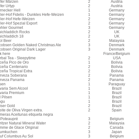
pfer Märzen
2
Austria
fer Urtyp
2
Austria
rnecker Hell
1
Germany
ller-Hof Fidelis - Dunkles Hefe-Weizen
1
Germany
ller-Hof Hefe-Weizen
2
Germany
ler-Hof Spezial Export
2
Germany
ohler Gourmet
3
Germany
uichladdich Rocks
2
UK
uichladdich 18
2
UK
ol Beer
2
Malaysia
cobsen Golden Naked Christmas Ale
3
Denmark
cobsen Original Dark Lager
3
Denmark
k here
France/Belgium
rbal Tea - Sleepytime
2
USA
ceña Pico de Oro
1
Bolivia
ceña Centenario
2
Bolivia
ceña Tropical Extra
2
Bolivia
rveza Soberana
2
Panama
rveza Panama
2
Panama
lsen
1
Paraguay
varia Sem Alcool
1
Brazil
varia Premium
1
Brazil
 Pilsen
1
Brazil
ngu
1
Brazil
iser Gold
2
Brazil
ite de Oliva Virgen extra.
2
Spain
imeras Aceitunas etiqueta negra
 Poteaupré
3
Belgium
itzer Natural Mineral Water
2
Malaysia
mme de Glace Original
2
Canada
umkuchen
3
Japan
uf Columbus Au Sol
3
Belgium