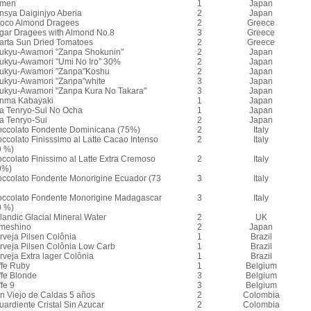
men
1
Japan
nsya Daiginjyo Aberia
2
Japan
oco Almond Dragees
2
Greece
gar Dragees with Almond No.8
3
Greece
arta Sun Dried Tomatoes
2
Greece
ukyu-Awamori "Zanpa Shokunin"
2
Japan
ukyu-Awamori "Umi No Iro” 30%
2
Japan
ukyu-Awamori "Zanpa"Koshu
2
Japan
ukyu-Awamori "Zanpa"white
3
Japan
ukyu-Awamori "Zanpa Kura No Takara"
3
Japan
nma Kabayaki
1
Japan
ta Tenryo-Sui No Ocha
1
Japan
ta Tenryo-Sui
2
Japan
occolato Fondente Dominicana (75%)
2
Italy
occolato Finisssimo al Latte Cacao Intenso
2
Italy
9 %)
occolato Finissimo al Latte Extra Cremoso
2
Italy
9%)
occolato Fondente Monorigine Ecuador (73
3
Italy
occolato Fondente Monorigine Madagascar
3
Italy
0 %)
landic Glacial Mineral Water
2
UK
meshino
2
Japan
rveja Pilsen Colônia
1
Brazil
rveja Pilsen Colônia Low Carb
1
Brazil
rveja Extra lager Colônia
1
Brazil
ffe Ruby
1
Belgium
ffe Blonde
3
Belgium
fe 9
3
Belgium
n Viejo de Caldas 5 años
2
Colombia
uardiente Cristal Sin Azucar
2
Colombia