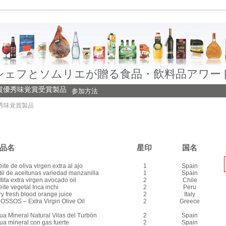
シェフとソムリエが贈る食品・飲料品アワー
賞
優秀味覚賞受賞製品
参加方法
優秀味覚賞製品
品名
星印
国名
ite de oliva virgen extra al ajo
1
Spain
té de aceitunas variedad manzanilla
1
Spain
tita extra virgen avocado oil
2
Chile
ite vegetal Inca inchi
2
Peru
y fresh blood orange juice
2
Italy
OSSOS – Extra Virgin Olive Oil
2
Greece
ua Mineral Natural Vilas del Turbón
2
Spain
ua mineral con gas fuerte
2
Spain