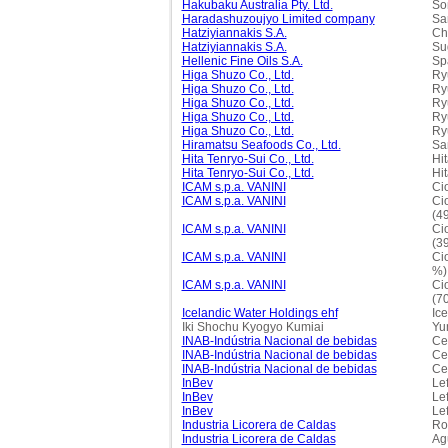
Hakubaku Australia Pty. Ltd.
So
Haradashuzoujyo Limited company
Sa
Hatziyiannakis S.A.
Ch
Hatziyiannakis S.A.
Su
Hellenic Fine Oils S.A.
Sp
Higa Shuzo Co., Ltd.
Ry
Higa Shuzo Co., Ltd.
Ry
Higa Shuzo Co., Ltd.
Ry
Higa Shuzo Co., Ltd.
Ry
Higa Shuzo Co., Ltd.
Ry
Hiramatsu Seafoods Co., Ltd.
Sa
Hita Tenryo-Sui Co., Ltd.
Hi
Hita Tenryo-Sui Co., Ltd.
Hi
ICAM s.p.a. VANINI
Ci
ICAM s.p.a. VANINI
Ci
(4
ICAM s.p.a. VANINI
Ci
(3
ICAM s.p.a. VANINI
Ci
%)
ICAM s.p.a. VANINI
Ci
(7
Icelandic Water Holdings ehf
Ice
Iki Shochu Kyogyo Kumiai
Yu
INAB-Indústria Nacional de bebidas
Ce
INAB-Indústria Nacional de bebidas
Ce
INAB-Indústria Nacional de bebidas
Ce
InBev
Le
InBev
Le
InBev
Lef
Industria Licorera de Caldas
Ro
Industria Licorera de Caldas
Ag