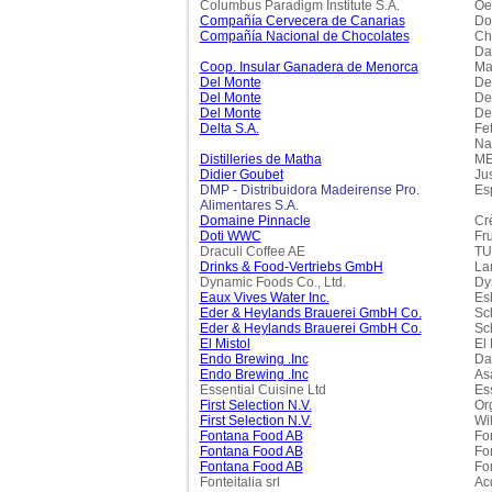
Columbus Paradigm Institute S.A.
Oe
Compañía Cervecera de Canarias
Do
Compañía Nacional de Chocolates
Ch
Da
Coop. Insular Ganadera de Menorca
Ma
Del Monte
De
Del Monte
De
Del Monte
De
Delta S.A.
Fe
Na
Distilleries de Matha
ME
Didier Goubet
Ju
DMP - Distribuidora Madeirense Pro.
Es
Alimentares S.A.
Domaine Pinnacle
Cr
Doti WWC
Fru
Draculi Coffee AE
TU
Drinks & Food-Vertriebs GmbH
La
Dynamic Foods Co., Ltd.
Dy
Eaux Vives Water Inc.
Es
Eder & Heylands Brauerei GmbH Co.
Sc
Eder & Heylands Brauerei GmbH Co.
Sc
El Mistol
El
Endo Brewing .Inc
Da
Endo Brewing .Inc
As
Essential Cuisine Ltd
Es
First Selection N.V.
Or
First Selection N.V.
Wi
Fontana Food AB
Fo
Fontana Food AB
Fo
Fontana Food AB
Fo
Fonteitalia srl
Acq