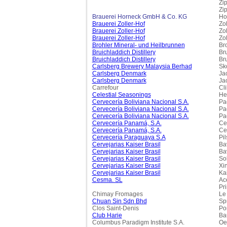
Zi
Zip
Brauerei Horneck GmbH & Co. KG
Ho
Brauerei Zoller-Hof
Zo
Brauerei Zoller-Hof
Zo
Brauerei Zoller-Hof
Zol
Brohler Mineral- und Heilbrunnen
Br
Bruichladdich Distillery
Br
Bruichladdich Distillery
Br
Carlsberg Brewery Malaysia Berhad
Sk
Carlsberg Denmark
Ja
Carlsberg Denmark
Ja
Carrefour
Cli
Celestial Seasonings
He
Cervecería Boliviana Nacional S.A.
Pa
Cervecería Boliviana Nacional S.A.
Pa
Cervecería Boliviana Nacional S.A.
Pa
Cervecería Panamá, S.A.
Ce
Cervecería Panamá, S.A.
Ce
Cervecería Paraguaya S.A
Pi
Cervejarias Kaiser Brasil
Ba
Cervejarias Kaiser Brasil
Ba
Cervejarias Kaiser Brasil
Sol
Cervejarias Kaiser Brasil
Xi
Cervejarias Kaiser Brasil
Ka
Cesma. SL
Ace
Pr
Chimay Fromages
Le
Chuan Sin Sdn Bhd
Spr
Clos Saint-Denis
Po
Club Harie
Ba
Columbus Paradigm Institute S.A.
Oe