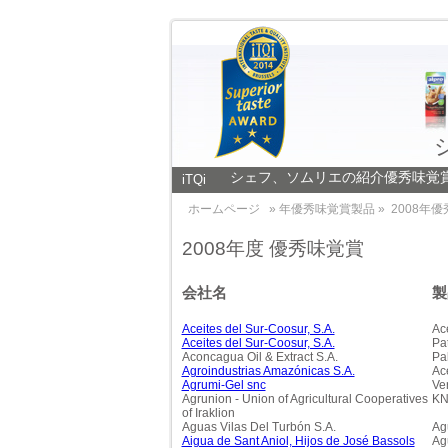
シェフ、ソムリエの紹介
優秀味覚
iTQi
ホームページ
» 年優秀味覚賞製品 »
2008年
2008年度 優秀味覚賞
会社名
製
Aceites del Sur-Coosur, S.A.
Ace
Aceites del Sur-Coosur, S.A.
Pa
Aconcagua Oil & Extract S.A.
Pal
Agroindustrias Amazónicas S.A.
Ace
Agrumi-Gel snc
Ver
Agrunion - Union of Agricultural Cooperatives
KN
of Iraklion
Aguas Vilas Del Turbón S.A.
Ag
Aigua de Sant Aniol, Hijos de José Bassols
Ag