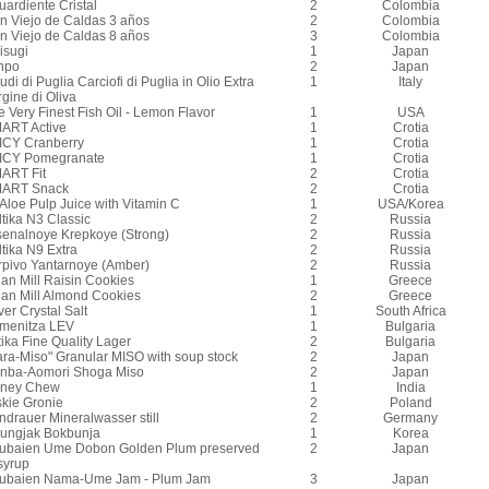
uardiente Cristal
2
Colombia
n Viejo de Caldas 3 años
2
Colombia
n Viejo de Caldas 8 años
3
Colombia
isugi
1
Japan
npo
2
Japan
rudi di Puglia Carciofi di Puglia in Olio Extra
1
Italy
gine di Oliva
 Very Finest Fish Oil - Lemon Flavor
1
USA
ART Active
1
Crotia
ICY Cranberry
1
Crotia
ICY Pomegranate
1
Crotia
ART Fit
2
Crotia
ART Snack
2
Crotia
Aloe Pulp Juice with Vitamin C
1
USA/Korea
tika N3 Classic
2
Russia
senalnoye Krepkoye (Strong)
2
Russia
tika N9 Extra
2
Russia
rpivo Yantarnoye (Amber)
2
Russia
ian Mill Raisin Cookies
1
Greece
tian Mill Almond Cookies
2
Greece
ver Crystal Salt
1
South Africa
menitza LEV
1
Bulgaria
ika Fine Quality Lager
2
Bulgaria
ara-Miso" Granular MISO with soup stock
2
Japan
nba-Aomori Shoga Miso
2
Japan
ney Chew
1
India
skie Gronie
2
Poland
ndrauer Mineralwasser still
2
Germany
ungjak Bokbunja
1
Korea
ubaien Ume Dobon Golden Plum preserved
2
Japan
syrup
ubaien Nama-Ume Jam - Plum Jam
3
Japan