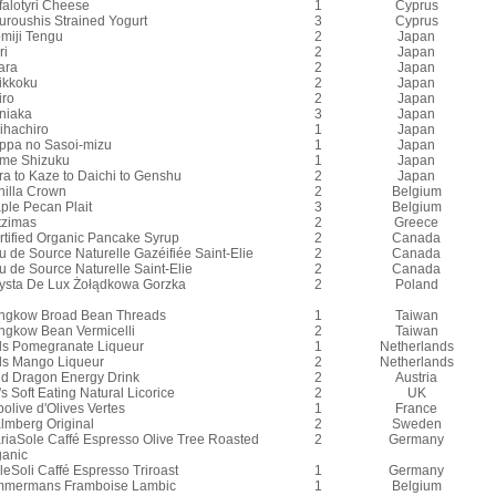
falotyri Cheese
1
Cyprus
uroushis Strained Yogurt
3
Cyprus
miji Tengu
2
Japan
ri
2
Japan
ara
2
Japan
ikkoku
2
Japan
iro
2
Japan
niaka
3
Japan
ihachiro
1
Japan
ppa no Sasoi-mizu
1
Japan
me Shizuku
1
Japan
ra to Kaze to Daichi to Genshu
2
Japan
nilla Crown
2
Belgium
ple Pecan Plait
3
Belgium
tzimas
2
Greece
rtified Organic Pancake Syrup
2
Canada
u de Source Naturelle Gazéifiée Saint-Elie
2
Canada
u de Source Naturelle Saint-Elie
2
Canada
ysta De Lux Żołądkowa Gorzka
2
Poland
ngkow Broad Bean Threads
1
Taiwan
ngkow Bean Vermicelli
2
Taiwan
ls Pomegranate Liqueur
1
Netherlands
ls Mango Liqueur
2
Netherlands
ld Dragon Energy Drink
2
Austria
s Soft Eating Natural Licorice
2
UK
olive d'Olives Vertes
1
France
lmberg Original
2
Sweden
riaSole Caffé Espresso Olive Tree Roasted
2
Germany
ganic
leSoli Caffé Espresso Triroast
1
Germany
mmermans Framboise Lambic
1
Belgium