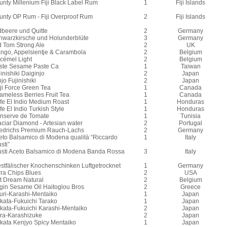
unty Millenium Fiji Black Label Rum
1
Fiji Islands
unty OP Rum - Fiji Overproof Rum
2
Fiji Islands
dbeere und Quitte
2
Germany
hwarzkirsche und Holunderblüte
3
Germany
d Tom Strong Ale
2
UK
ngo, Appelsientje & Carambola
2
Belgium
cémel Light
2
Belgium
ste Sesame Paste Ca
1
Taiwan
inishiki Daiginjo
2
Japan
jo Fujinishiki
2
Japan
ji Force Green Tea
1
Canada
ameless Berries Fruit Tea
1
Canada
fe El Indio Medium Roast
1
Honduras
e El Indio Turkish Style
1
Honduras
nserve de Tomate
1
Tunisia
aciar Diamond - Artesian water
2
Portugal
iedrichs Premium Rauch-Lachs
2
Germany
eto Balsamico di Modena qualità “Riccardo
1
Italy
sti”
usti Aceto Balsamico di Modena Banda Rossa
3
Italy
stfälischer Knochenschinken Luftgetrocknet
1
Germany
rra Chips Blues
2
USA
t Dream Natural
2
Belgium
rgin Sesame Oil Haitoglou Bros
2
Greece
uri-Karashi-Mentaiko
1
Japan
kata-Fukuichi Tarako
1
Japan
kata-Fukuichi Karashi-Mentaiko
2
Japan
ura-Karashizuke
2
Japan
kata Kenjyo Spicy Mentaiko
1
Japan