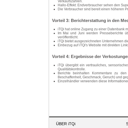
Verkaufszahlen.
Hallo-Effekt: Endverbraucher sehen den Supe
Die Verbraucher sind bereit einen höheren P
Vorteil 3: Berichterstattung in den Me
iTQi hat online Zugang zu einer Datenbank m
Im Mai und Juni werden Presseberichte ü
veröffentlicht.
iTQi bietet ausgezeichneten Unternehmen die 
Einbezug auf iTQi's Website mit direkten Links
Vorteil 4: Ergebnisse der Verkostunge
iTQi übergibt ein vertrauliches, sensorisc
Qualitätskontrolle.
Berichte beinhalten Kommentare zu den e
Beschaffenheit, Geschmack, Geruch) und geg
Einzelhändler verwenden diese Informationen
ÜBER iTQi
S