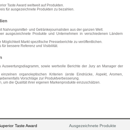
rior Taste Award weltweit auf Produkten.
reis für ausgezeichnete Produkten zu bezahlen.
dien
it Nahrungsmittel- und Getränkejournalisten aus der ganzen Welt.
ber ausgezeichnete Produkte und Unternehmen in verschiedenen Ländern
Möglichkeit Markt spezifische Presseberichte zu veröffentlichen.
 für bessere Referenz und Visibilität.
n
hes Auswertungsdiagramm, sowie wertvolle Berichte der Jury an Manager der
inzelnen organoleptischen Kriterien (erste Eindrücke, Aspekt, Aromen,
ebenenfalls Vorschläge zur Produktverbesserung.
, um die Qualität ihrer eigenen Markenprodukte einzuschätzen.
uperior Taste Award
Ausgezeichnete Produkte