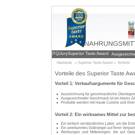
NAHRUNGSMITT
iTQi
Jury
Superior Taste Award
Ausgezeichne
Startseite
» Superior Taste Award »
Vorteile
Vorteile des Superior Taste Aw
Vorteil 1: Verkaufsargumente für Ges
Auszeichnung für geschmackliche Überlegenh
Ausgezeichneter Geschmack ist ein klares Ze
Produkte werden mit Haute Cuisine und ihre
Vorteil 2: Ein wirksames Mittel zur 
Ein einfach verständliches Label, um die En
Ein anerkanntes Gütesiegel auf Ihren Verpac
Werbungen und Mitteilungen, die auf Ges