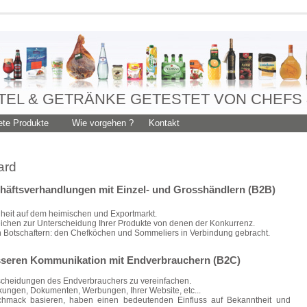
EL & GETRÄNKE GETESTET VON CHEFS
te Produkte
Wie vorgehen ?
Kontakt
ard
chäftsverhandlungen mit Einzel- und Grosshändlern (B2B)
eit auf dem heimischen und Exportmarkt.
ichen zur Unterscheidung Ihrer Produkte von denen der Konkurrenz.
n Botschaftern: den Chefköchen und Sommeliers in Verbindung gebracht.
besseren Kommunikation mit Endverbrauchern (B2C)
tscheidungen des Endverbrauchers zu vereinfachen.
kungen, Dokumenten, Werbungen, Ihrer Website, etc...
chmack basieren, haben einen bedeutenden Einfluss auf Bekanntheit und