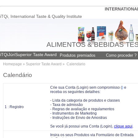
INTERNATIONAL
iTQi, International Taste & Quality Institute
ALIMENTOS & BEBIDAS TE
iTQi
Júri
Superior Taste Award
Produtos premiados
Como proceder ?
Homepage » Superior Taste Award »
Calendário
Calendário
Crie sua Conta (Login) sem compromisso (
)
e
receba os seguintes detalhes:
- Lista da categoria de produtos e classes
- Taxa de admissão
1 : Registro
- Regras de avaliação e regulamentos
- Instrumentos de Marketing
- Instruções de Envio de Amostras
Se você já possui uma Conta (Login),
clique aqui
.
Insira os seus Produtos via Formulário de Entrada