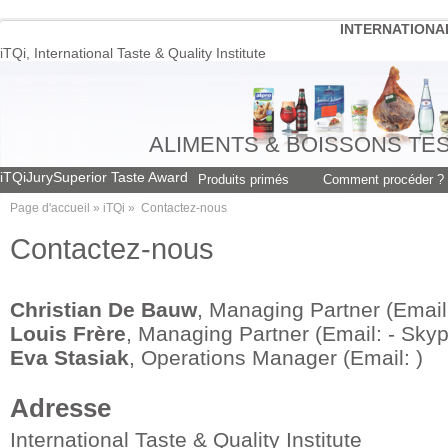
INTERNATIONAL
iTQi, International Taste & Quality Institute
ALIMENTS & BOISSONS TE
iTQi
Jury
Superior Taste Award
Produits primés
Comment procéder ?
Page d'accueil » iTQi »
Contactez-nous
Contactez-nous
Christian De Bauw
, Managing Partner (Emai
Louis Frère
, Managing Partner (Email:
- Skyp
Eva Stasiak
, Operations Manager (Email:
)
Adresse
International Taste & Quality Institute